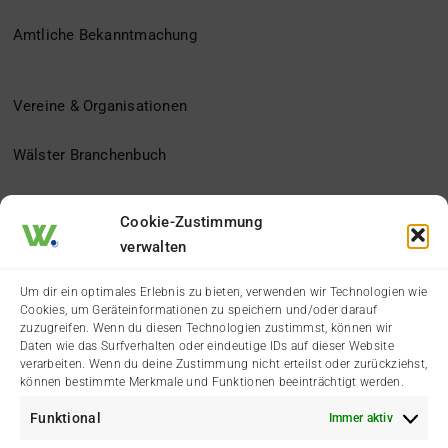
Amtliche Bekanntmachung
Vereine & Organisationen
Wälster Branchenbuch
Der Heimatverein
Cookie-Zustimmung
verwalten
Impressum
Um dir ein optimales Erlebnis zu bieten, verwenden wir Technologien wie
Cookies, um Geräteinformationen zu speichern und/oder darauf
Datenschutzerklärung
zuzugreifen. Wenn du diesen Technologien zustimmst, können wir
Daten wie das Surfverhalten oder eindeutige IDs auf dieser Website
verarbeiten. Wenn du deine Zustimmung nicht erteilst oder zurückziehst,
Cookie-Richtlinie (EU)
können bestimmte Merkmale und Funktionen beeinträchtigt werden.
Funktional
Immer aktiv
Kontakt