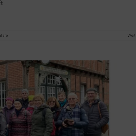
t
der Werse 12.01.2025
Heimatverein
tare
Weit