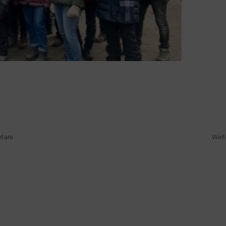
tare
Weit