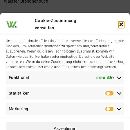
Wälster Branchenbuch
Der Heimatverein
Cookie-Zustimmung
verwalten
Impressum
Um dir ein optimales Erlebnis zu bieten, verwenden wir Technologien wie
Cookies, um Geräteinformationen zu speichern und/oder darauf
Datenschutzerklärung
zuzugreifen. Wenn du diesen Technologien zustimmst, können wir
Daten wie das Surfverhalten oder eindeutige IDs auf dieser Website
verarbeiten. Wenn du deine Zustimmung nicht erteilst oder zurückziehst,
Cookie-Richtlinie (EU)
können bestimmte Merkmale und Funktionen beeinträchtigt werden.
Funktional
Immer aktiv
Kontakt
Statistiken
Statis
Marketing
Marke
Akzeptieren