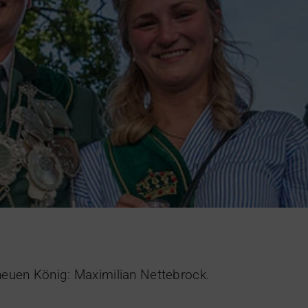
eutschland GmbH
eit
Gewerbe
Handel
neuen König: Maximilian Nettebrock.