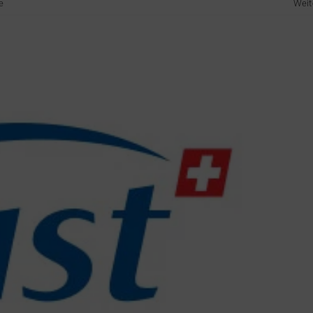
e
Weit