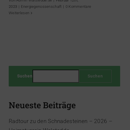
Von
Admin Walstedde.de
|
Februar 12th,
2023
|
Energiegenossenschaft
|
0 Kommentare
Weiterlesen
Suchen
Suchen
Neueste Beiträge
Radtour zu den Schnadesteinen – 2026 –