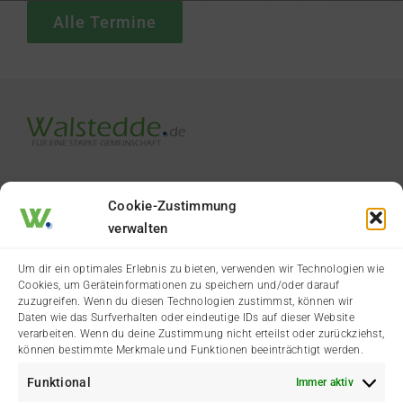
Alle Termine
Cookie-Zustimmung
verwalten
Termine & Veranstaltungen
Vereine & Organisationen
Um dir ein optimales Erlebnis zu bieten, verwenden wir Technologien wie
Cookies, um Geräteinformationen zu speichern und/oder darauf
Aktuelle Dorfgeschichten
Wälster Branchenbuch
zuzugreifen. Wenn du diesen Technologien zustimmst, können wir
Daten wie das Surfverhalten oder eindeutige IDs auf dieser Website
Städtische Meldungen
Der Heimatverein
verarbeiten. Wenn du deine Zustimmung nicht erteilst oder zurückziehst,
können bestimmte Merkmale und Funktionen beeinträchtigt werden.
Amtliche Bekanntmachung
Funktional
Immer aktiv