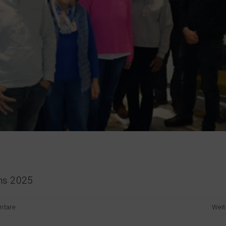
 Walstedde am 9.2.2025 – Haus Düsse
Heimatverein
ns 2025
ntare
Weit