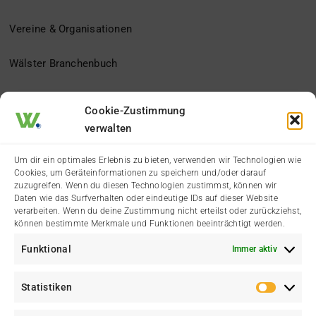
Vereine & Organisationen
Wälster Branchenbuch
Der Heimatverein
Cookie-Zustimmung
verwalten
Impressum
Um dir ein optimales Erlebnis zu bieten, verwenden wir Technologien wie
Cookies, um Geräteinformationen zu speichern und/oder darauf
Datenschutzerklärung
zuzugreifen. Wenn du diesen Technologien zustimmst, können wir
Daten wie das Surfverhalten oder eindeutige IDs auf dieser Website
verarbeiten. Wenn du deine Zustimmung nicht erteilst oder zurückziehst,
Cookie-Richtlinie (EU)
können bestimmte Merkmale und Funktionen beeinträchtigt werden.
Funktional
Immer aktiv
Kontakt
Statistiken
Statis