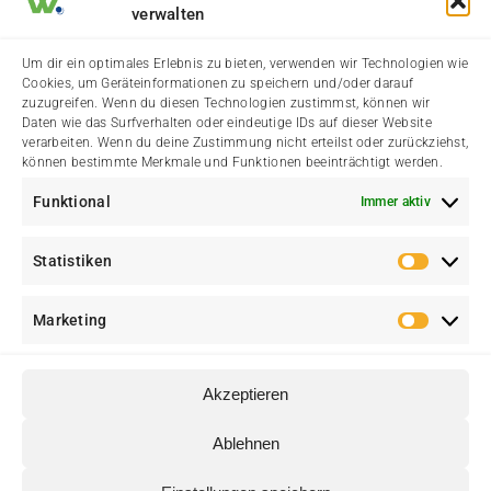
verwalten
Impressum
Um dir ein optimales Erlebnis zu bieten, verwenden wir Technologien wie
Cookies, um Geräteinformationen zu speichern und/oder darauf
Datenschutzerklärung
zuzugreifen. Wenn du diesen Technologien zustimmst, können wir
Daten wie das Surfverhalten oder eindeutige IDs auf dieser Website
verarbeiten. Wenn du deine Zustimmung nicht erteilst oder zurückziehst,
Cookie-Richtlinie (EU)
können bestimmte Merkmale und Funktionen beeinträchtigt werden.
Funktional
Immer aktiv
Kontakt
Statistiken
Statis
Marketing
Marke
Akzeptieren
© Heimatverein Walstedde e. V. • Eine Initiative für Walstedde
Ablehnen
♥
und Ameke • Erstellt mit
von
web media kowalke.