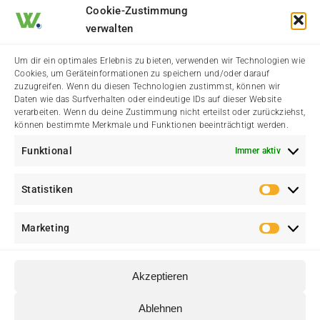
Cookie-Zustimmung
verwalten
Impressum
Um dir ein optimales Erlebnis zu bieten, verwenden wir Technologien wie
Cookies, um Geräteinformationen zu speichern und/oder darauf
Datenschutzerklärung
zuzugreifen. Wenn du diesen Technologien zustimmst, können wir
Daten wie das Surfverhalten oder eindeutige IDs auf dieser Website
verarbeiten. Wenn du deine Zustimmung nicht erteilst oder zurückziehst,
Cookie-Richtlinie (EU)
können bestimmte Merkmale und Funktionen beeinträchtigt werden.
Funktional
Immer aktiv
Kontakt
Statistiken
Statis
Marketing
Marke
Akzeptieren
© Heimatverein Walstedde e. V. • Eine Initiative für Walstedde
Ablehnen
♥
und Ameke • Erstellt mit
von
web media kowalke.