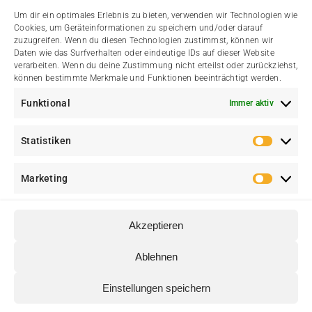
Impressum
Um dir ein optimales Erlebnis zu bieten, verwenden wir Technologien wie
Cookies, um Geräteinformationen zu speichern und/oder darauf
Datenschutzerklärung
zuzugreifen. Wenn du diesen Technologien zustimmst, können wir
Daten wie das Surfverhalten oder eindeutige IDs auf dieser Website
verarbeiten. Wenn du deine Zustimmung nicht erteilst oder zurückziehst,
Cookie-Richtlinie (EU)
können bestimmte Merkmale und Funktionen beeinträchtigt werden.
Funktional
Immer aktiv
Kontakt
Statistiken
Statis
Marketing
Marke
Akzeptieren
© Heimatverein Walstedde e. V. • Eine Initiative für Walstedde
Ablehnen
♥
und Ameke • Erstellt mit
von
web media kowalke.
Einstellungen speichern