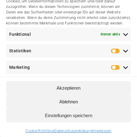
Cookies, um Geräteinformationen zu speichern und/oder darauf
Datenschutzerklärung
zuzugreifen. Wenn du diesen Technologien zustimmst, können wir
Daten wie das Surfverhalten oder eindeutige IDs auf dieser Website
verarbeiten. Wenn du deine Zustimmung nicht erteilst oder zurückziehst,
Cookie-Richtlinie (EU)
können bestimmte Merkmale und Funktionen beeinträchtigt werden.
Funktional
Immer aktiv
Kontakt
Statistiken
Statis
Marketing
Marke
Akzeptieren
© Heimatverein Walstedde e. V. • Eine Initiative für Walstedde
Ablehnen
♥
und Ameke • Erstellt mit
von
web media kowalke.
Einstellungen speichern
Cookie-Richtlinie
Datenschutzerklärung
Impressum