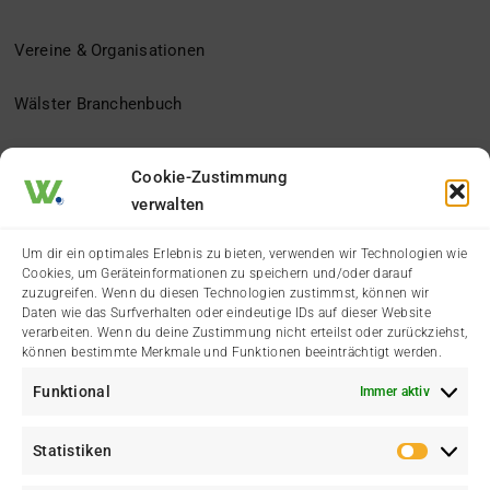
Vereine & Organisationen
Wälster Branchenbuch
Der Heimatverein
Cookie-Zustimmung
verwalten
Impressum
Um dir ein optimales Erlebnis zu bieten, verwenden wir Technologien wie
Cookies, um Geräteinformationen zu speichern und/oder darauf
Datenschutzerklärung
zuzugreifen. Wenn du diesen Technologien zustimmst, können wir
Daten wie das Surfverhalten oder eindeutige IDs auf dieser Website
verarbeiten. Wenn du deine Zustimmung nicht erteilst oder zurückziehst,
Cookie-Richtlinie (EU)
können bestimmte Merkmale und Funktionen beeinträchtigt werden.
Funktional
Immer aktiv
Kontakt
Statistiken
Statis