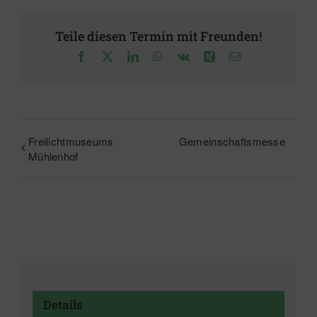
Teile diesen Termin mit Freunden!
Facebook
X
LinkedIn
WhatsApp
Vk
Xing
E-
Mail
Freilichtmuseums
Gemeinschaftsmesse
Mühlenhof
Details