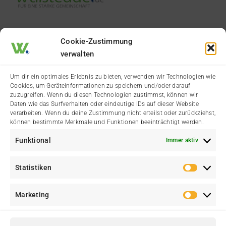
Cookie-Zustimmung
verwalten
Termine & Veranstaltungen
Vereine & Organisationen
Um dir ein optimales Erlebnis zu bieten, verwenden wir Technologien wie
Aktuelle Dorfgeschichten
Wälster Branchenbuch
Cookies, um Geräteinformationen zu speichern und/oder darauf
zuzugreifen. Wenn du diesen Technologien zustimmst, können wir
Daten wie das Surfverhalten oder eindeutige IDs auf dieser Website
Städtische Meldungen
Der Heimatverein
verarbeiten. Wenn du deine Zustimmung nicht erteilst oder zurückziehst,
können bestimmte Merkmale und Funktionen beeinträchtigt werden.
Amtliche Bekanntmachung
Funktional
Immer aktiv
Statistiken
Statis
Marketing
Marke