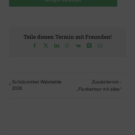
Google Kalender
Teile diesen Termin mit Freunden!
Facebook
X
LinkedIn
WhatsApp
Vk
Xing
E-
Mail
Schützenfest Walstedde
Zusatztermin :
2026
„Flunkertour mit alles“