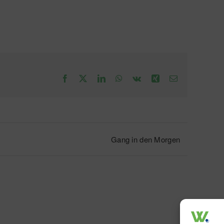
Facebook
X
LinkedIn
WhatsApp
Vk
Xing
E-
Mail
Gang in den Morgen