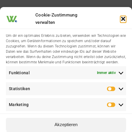
Cookie-Zustimmung
verwalten
Termine & Veranstaltungen
Vereine & Organisationen
Um dir ein optimales Erlebnis zu bieten, verwenden wir Technologien wie
Aktuelle Dorfgeschichten
Wälster Branchenbuch
Cookies, um Geräteinformationen zu speichern und/oder darauf
zuzugreifen. Wenn du diesen Technologien zustimmst, können wir
Daten wie das Surfverhalten oder eindeutige IDs auf dieser Website
Städtische Meldungen
Der Heimatverein
verarbeiten. Wenn du deine Zustimmung nicht erteilst oder zurückziehst,
können bestimmte Merkmale und Funktionen beeinträchtigt werden.
Amtliche Bekanntmachung
Funktional
Immer aktiv
Statistiken
Statis
Marketing
Marke
Akzeptieren