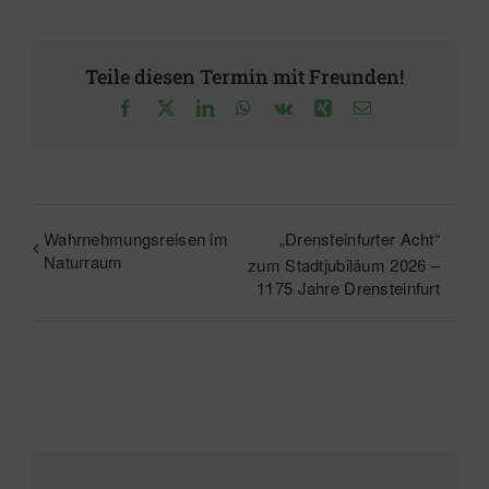
Teile diesen Termin mit Freunden!
Facebook
X
LinkedIn
WhatsApp
Vk
Xing
E-
Mail
Wahrnehmungsreisen im
„Drensteinfurter Acht“
Naturraum
zum Stadtjubiläum 2026 –
1175 Jahre Drensteinfurt