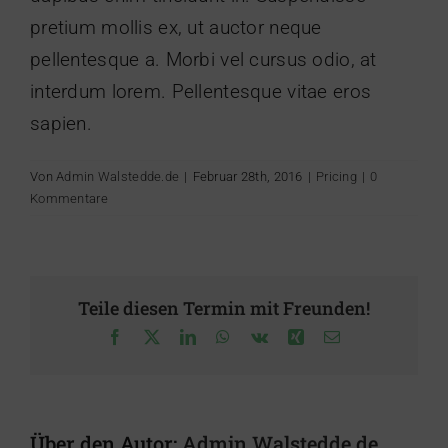
pretium mollis ex, ut auctor neque
pellentesque a. Morbi vel cursus odio, at
interdum lorem. Pellentesque vitae eros
sapien.
Von
Admin Walstedde.de
|
Februar 28th, 2016
|
Pricing
|
0
Kommentare
Teile diesen Termin mit Freunden!
Facebook
X
LinkedIn
WhatsApp
Vk
Xing
E-
Mail
Über den Autor:
Admin Walstedde.de