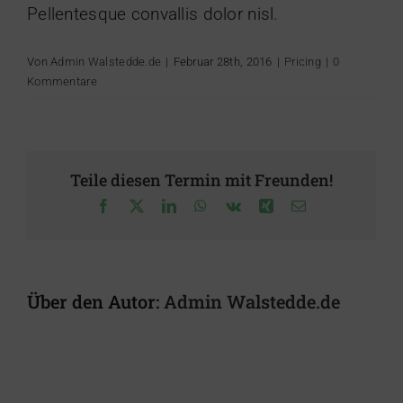
Pellentesque convallis dolor nisl.
Von
Admin Walstedde.de
|
Februar 28th, 2016
|
Pricing
|
0
Kommentare
Teile diesen Termin mit Freunden!
Facebook
X
LinkedIn
WhatsApp
Vk
Xing
E-
Mail
Über den Autor:
Admin Walstedde.de