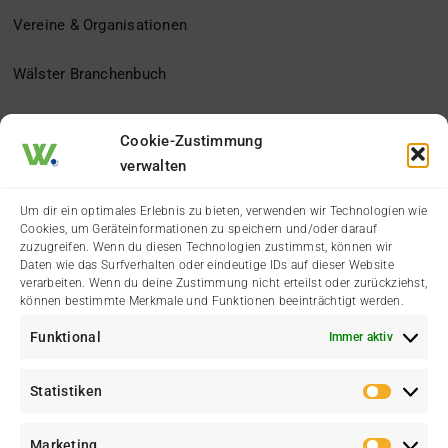
Vereine & Organisationen
Wälster Branchenbuch
Der Heimatverein
Cookie-Zustimmung
verwalten
Impressum
Um dir ein optimales Erlebnis zu bieten, verwenden wir Technologien wie
Cookies, um Geräteinformationen zu speichern und/oder darauf
Datenschutzerklärung
zuzugreifen. Wenn du diesen Technologien zustimmst, können wir
Daten wie das Surfverhalten oder eindeutige IDs auf dieser Website
verarbeiten. Wenn du deine Zustimmung nicht erteilst oder zurückziehst,
Cookie-Richtlinie (EU)
können bestimmte Merkmale und Funktionen beeinträchtigt werden.
Funktional
Immer aktiv
Kontakt
Statistiken
Statis
Marketing