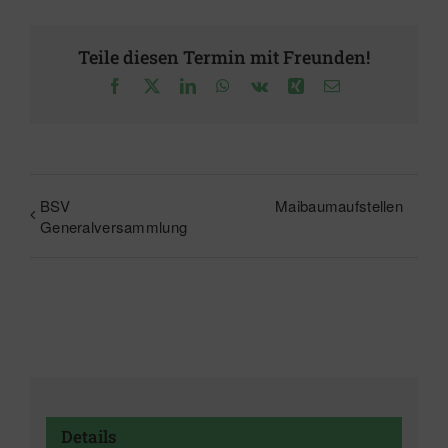
Teile diesen Termin mit Freunden!
Facebook
X
LinkedIn
WhatsApp
Vk
Xing
E-
Mail
BSV
Maibaumaufstellen
Generalversammlung
Details