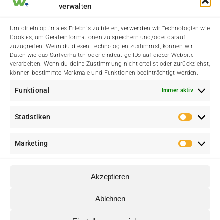
verwalten
Termine & Veranstaltungen
Vereine & Organisationen
Um dir ein optimales Erlebnis zu bieten, verwenden wir Technologien wie
Cookies, um Geräteinformationen zu speichern und/oder darauf
Aktuelle Dorfgeschichten
Wälster Branchenbuch
zuzugreifen. Wenn du diesen Technologien zustimmst, können wir
Daten wie das Surfverhalten oder eindeutige IDs auf dieser Website
Städtische Meldungen
Der Heimatverein
verarbeiten. Wenn du deine Zustimmung nicht erteilst oder zurückziehst,
können bestimmte Merkmale und Funktionen beeinträchtigt werden.
Amtliche Bekanntmachung
Funktional
Immer aktiv
Statistiken
Statis
Marketing
Marke
Akzeptieren
© Heimatverein Walstedde e. V. • Eine Initiative für Walstedde und
Ablehnen
♥
Ameke • Erstellt mit
von
web media kowalke.