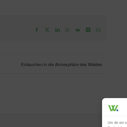
Facebook
X
LinkedIn
WhatsApp
Vk
Xing
E-
Mail
Eintauchen in die Atmosphäre des Waldes
Um dir ein 