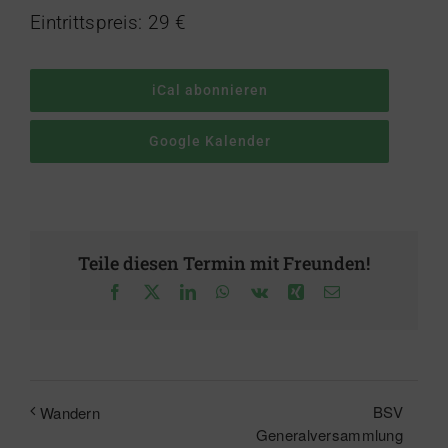
Eintrittspreis: 29 €
iCal abonnieren
Google Kalender
Teile diesen Termin mit Freunden!
Facebook
X
LinkedIn
WhatsApp
Vk
Xing
E-
Mail
BSV
Wandern
Generalversammlung