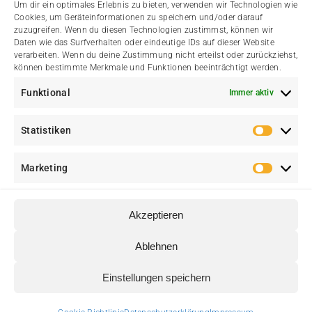
Um dir ein optimales Erlebnis zu bieten, verwenden wir Technologien wie
Aktuelle Dorfgeschichten
Wälster Branchenbuch
Cookies, um Geräteinformationen zu speichern und/oder darauf
zuzugreifen. Wenn du diesen Technologien zustimmst, können wir
Daten wie das Surfverhalten oder eindeutige IDs auf dieser Website
Städtische Meldungen
Der Heimatverein
verarbeiten. Wenn du deine Zustimmung nicht erteilst oder zurückziehst,
können bestimmte Merkmale und Funktionen beeinträchtigt werden.
Amtliche Bekanntmachung
Funktional
Immer aktiv
Statistiken
Statis
Marketing
Marke
Akzeptieren
© Heimatverein Walstedde e. V. • Eine Initiative für Walstedde und
Ablehnen
♥
Ameke • Erstellt mit
von
web media kowalke.
Einstellungen speichern