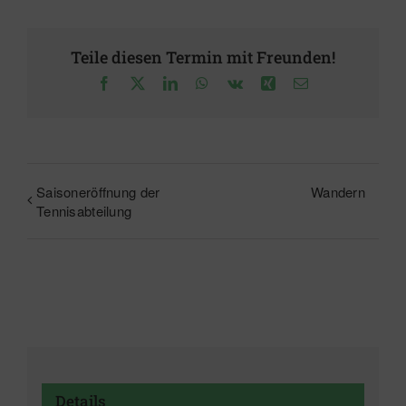
Teile diesen Termin mit Freunden!
Facebook
X
LinkedIn
WhatsApp
Vk
Xing
E-
Mail
Saisoneröffnung der
Wandern
Tennisabteilung
Details