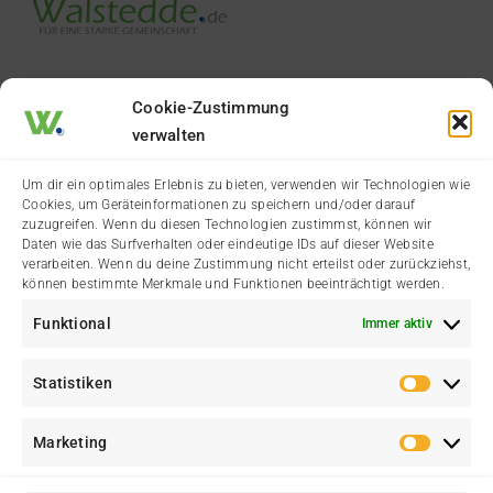
Cookie-Zustimmung
verwalten
Termine & Veranstaltungen
Vereine & Organisationen
Um dir ein optimales Erlebnis zu bieten, verwenden wir Technologien wie
Cookies, um Geräteinformationen zu speichern und/oder darauf
Aktuelle Dorfgeschichten
Wälster Branchenbuch
zuzugreifen. Wenn du diesen Technologien zustimmst, können wir
Daten wie das Surfverhalten oder eindeutige IDs auf dieser Website
Städtische Meldungen
Der Heimatverein
verarbeiten. Wenn du deine Zustimmung nicht erteilst oder zurückziehst,
können bestimmte Merkmale und Funktionen beeinträchtigt werden.
Amtliche Bekanntmachung
Funktional
Immer aktiv
Statistiken
Statis
Marketing
Marke