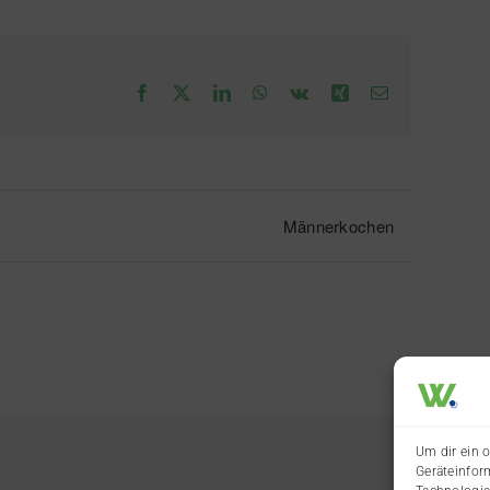
Facebook
X
LinkedIn
WhatsApp
Vk
Xing
E-
Mail
Männerkochen
Um dir ein 
Geräteinfor