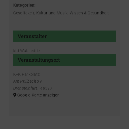
Kategorien:
Geselligkeit
,
Kultur und Musik
,
Wissen & Gesundheit
Veranstalter
kfd Walstedde
Veranstaltungsort
K+K Parkplatz
Am Prillbach 39
Drensteinfurt
,
48317
Google-Karte anzeigen