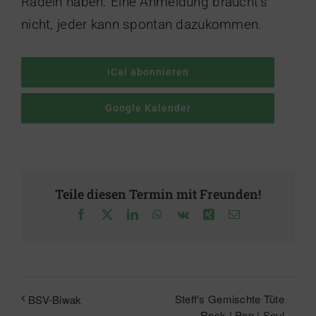
Radeln haben. Eine Anmeldung braucht’s
nicht, jeder kann spontan dazukommen.
iCal abonnieren
Google Kalender
Teile diesen Termin mit Freunden!
Facebook
X
LinkedIn
WhatsApp
Vk
Xing
E-
Mail
Steff‘s Gemischte Tüte
BSV-Biwak
– Rock | Pop | Soul