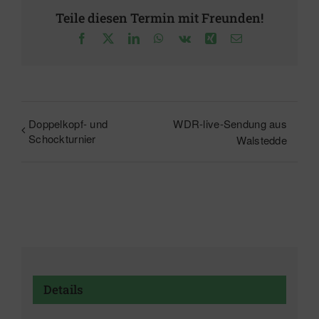
Teile diesen Termin mit Freunden!
Facebook
X
LinkedIn
WhatsApp
Vk
Xing
E-
Mail
Doppelkopf- und
WDR-live-Sendung aus
Schockturnier
Walstedde
Details