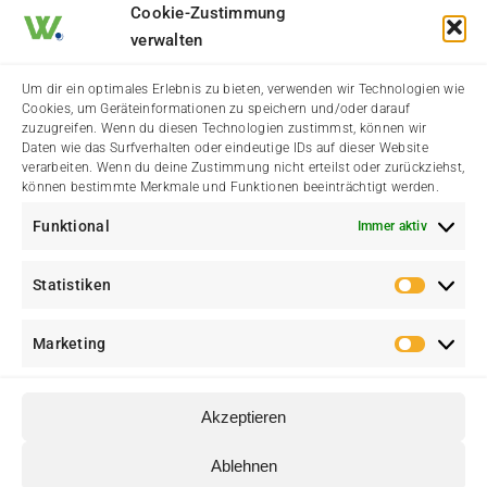
Cookie-Zustimmung
verwalten
Termine & Veranstaltungen
Vereine & Organisationen
Um dir ein optimales Erlebnis zu bieten, verwenden wir Technologien wie
Cookies, um Geräteinformationen zu speichern und/oder darauf
Aktuelle Dorfgeschichten
Wälster Branchenbuch
zuzugreifen. Wenn du diesen Technologien zustimmst, können wir
Daten wie das Surfverhalten oder eindeutige IDs auf dieser Website
Städtische Meldungen
Der Heimatverein
verarbeiten. Wenn du deine Zustimmung nicht erteilst oder zurückziehst,
können bestimmte Merkmale und Funktionen beeinträchtigt werden.
Amtliche Bekanntmachung
Funktional
Immer aktiv
Statistiken
Statis
Marketing
Marke
Akzeptieren
© Heimatverein Walstedde e. V. • Eine Initiative für Walstedde und
Ablehnen
♥
Ameke • Erstellt mit
von
web media kowalke.