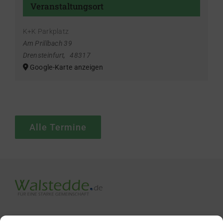
Veranstaltungsort
K+K Parkplatz
Am Prillbach 39
Drensteinfurt
,
48317
Google-Karte anzeigen
Alle Termine