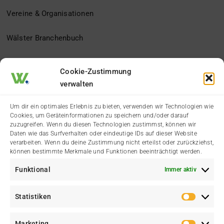
Vereine & Organisationen
Wälster Branchenbuch
Der Heimatverein
Cookie-Zustimmung
verwalten
Impressum
Um dir ein optimales Erlebnis zu bieten, verwenden wir Technologien wie
Cookies, um Geräteinformationen zu speichern und/oder darauf
Datenschutzerklärung
zuzugreifen. Wenn du diesen Technologien zustimmst, können wir
Daten wie das Surfverhalten oder eindeutige IDs auf dieser Website
verarbeiten. Wenn du deine Zustimmung nicht erteilst oder zurückziehst,
Cookie-Richtlinie (EU)
können bestimmte Merkmale und Funktionen beeinträchtigt werden.
Funktional
Immer aktiv
Kontakt
Statistiken
Statis
Marketing