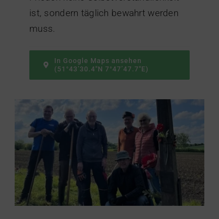
ist, sondern täglich bewahrt werden
muss.
In Google Maps ansehen
(51°43’30.4″N 7°47’47.7″E)