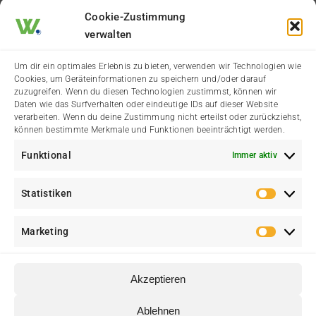
Der Heimatverein
Cookie-Zustimmung
verwalten
Impressum
Um dir ein optimales Erlebnis zu bieten, verwenden wir Technologien wie
Cookies, um Geräteinformationen zu speichern und/oder darauf
Datenschutzerklärung
zuzugreifen. Wenn du diesen Technologien zustimmst, können wir
Daten wie das Surfverhalten oder eindeutige IDs auf dieser Website
verarbeiten. Wenn du deine Zustimmung nicht erteilst oder zurückziehst,
Cookie-Richtlinie (EU)
können bestimmte Merkmale und Funktionen beeinträchtigt werden.
Funktional
Immer aktiv
Kontakt
Statistiken
Statis
Marketing
Marke
Akzeptieren
© Heimatverein Walstedde e. V. • Eine Initiative für Walstedde
Ablehnen