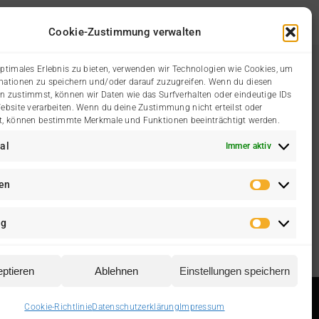
Cookie-Zustimmung verwalten
optimales Erlebnis zu bieten, verwenden wir Technologien wie Cookies, um
mationen zu speichern und/oder darauf zuzugreifen. Wenn du diesen
n zustimmst, können wir Daten wie das Surfverhalten oder eindeutige IDs
 Organisationen
Impressum
Website verarbeiten. Wenn du deine Zustimmung nicht erteilst oder
t, können bestimmte Merkmale und Funktionen beeinträchtigt werden.
Branchenbuch
Datenschutzerklärung
al
Immer aktiv
tverein
Cookie-Richtlinie (EU)
ken
Statisti
Kontakt
ng
Marketi
ptieren
Ablehnen
Einstellungen speichern
Cookie-Richtlinie
Datenschutzerklärung
Impressum