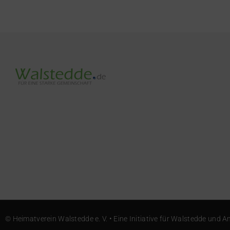
© Heimatverein Walstedde e. V. • Eine Initiative für Walstedde und Am