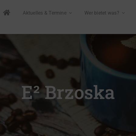
Aktuelles & Termine
Wer bietet was?
E² Brzoska